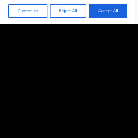
Customize
Reject All
Accept All
SOBRE NOSOTROS
INVERSIÓN
General
Fondos privados
Nuestros valores
Club deals
Nuestra gente
Sectores inmobiliarios
Trabaja en Black Salmon
Criterios de inversion
DESARROLLO
PORTAFOLIO
General
Foco de desarrollo
Proyectos